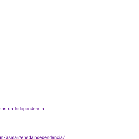
ens da Independência
om/asmargensdaindependencia/