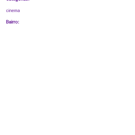
cinema
Bairro:
Coriscão
Escrita verbete:
Maíra Norton
Ficha técnica do filme:
Coordenação: Maíra Norton